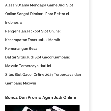
Alasan Utama Mengapa Game Judi Slot
Online Sangat Diminati Para Bettor di
Indonesia
Pengenalan Jackpot Slot Online:
Kesempatan Emas untuk Meraih
Kemenangan Besar
Daftar Situs Judi Slot Gacor Gampang
Maxwin Terpercaya Hari Ini
Situs Slot Gacor Online 2023 Terpercaya dan
Gampang Maxwin
Bonus Dan Promo Agen Judi Online