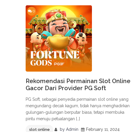
0
Rekomendasi Permainan Slot Online
Gacor Dari Provider PG Soft
PG Soft, sebagai penyedia permainan slot online yang
mengundang decak kagum, tidak hanya menghadirkan
gulungan-gulungan berputar biasa, tetapi membuka
pintu menuju petualangan […]
by
Admin
February 11, 2024
slot online