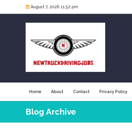
Skip
August 7, 2026 11:52 pm
to
content
Home
About
Contact
Privacy Policy
Blog Archive