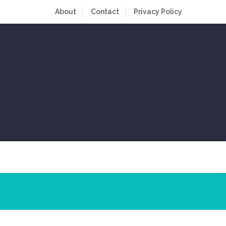
About
Contact
Privacy Policy