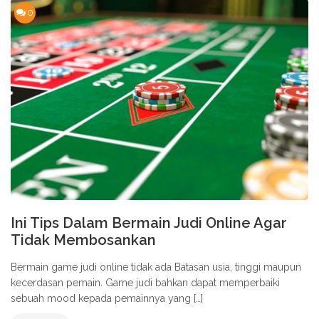
0
Ini Tips Dalam Bermain Judi Online Agar
Tidak Membosankan
Bermain game judi online tidak ada Batasan usia, tinggi maupun
kecerdasan pemain. Game judi bahkan dapat memperbaiki
sebuah mood kepada pemainnya yang […]