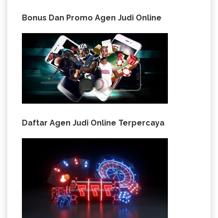
Bonus Dan Promo Agen Judi Online
Daftar Agen Judi Online Terpercaya