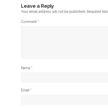
Leave a Reply
Your email address will not be published.
Required fie
Comment
*
Name
*
Email
*