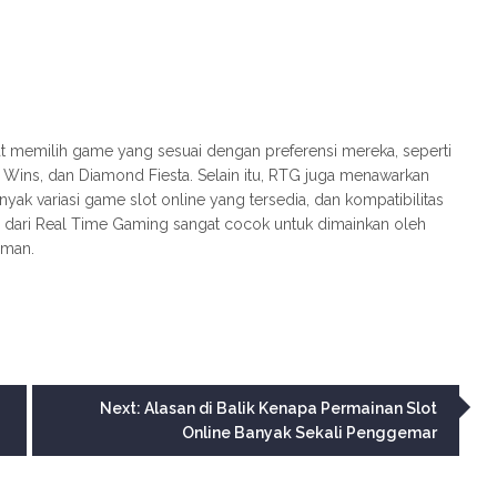
t memilih game yang sesuai dengan preferensi mereka, seperti
 Wins, dan Diamond Fiesta. Selain itu, RTG juga menawarkan
anyak variasi game slot online yang tersedia, dan kompatibilitas
e dari Real Time Gaming sangat cocok untuk dimainkan oleh
aman.
Next:
Alasan di Balik Kenapa Permainan Slot
Online Banyak Sekali Penggemar