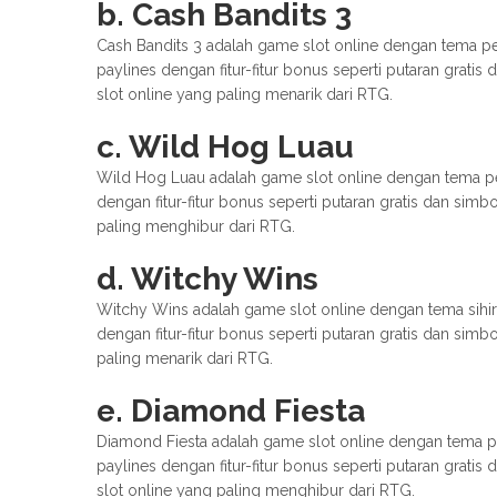
b. Cash Bandits 3
Cash Bandits 3 adalah game slot online dengan tema 
paylines dengan fitur-fitur bonus seperti putaran gratis
slot online yang paling menarik dari RTG.
c. Wild Hog Luau
Wild Hog Luau adalah game slot online dengan tema pe
dengan fitur-fitur bonus seperti putaran gratis dan simb
paling menghibur dari RTG.
d. Witchy Wins
Witchy Wins adalah game slot online dengan tema sihi
dengan fitur-fitur bonus seperti putaran gratis dan simb
paling menarik dari RTG.
e. Diamond Fiesta
Diamond Fiesta adalah game slot online dengan tema 
paylines dengan fitur-fitur bonus seperti putaran gratis
slot online yang paling menghibur dari RTG.