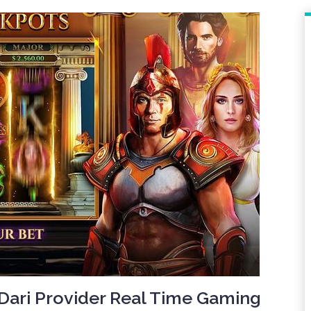
Dari Provider Real Time Gaming