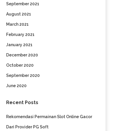
September 2021
August 2021
March 2021
February 2021
January 2021
December 2020
October 2020
September 2020
June 2020
Recent Posts
Rekomendasi Permainan Slot Online Gacor
Dari Provider PG Soft