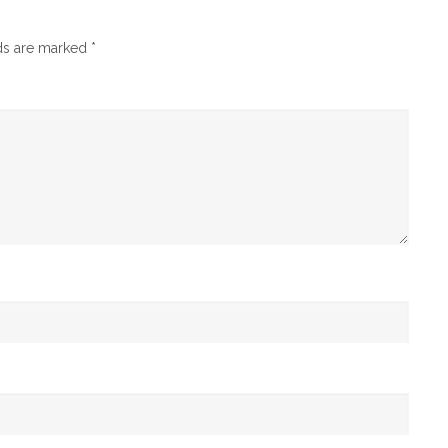
lds are marked
*