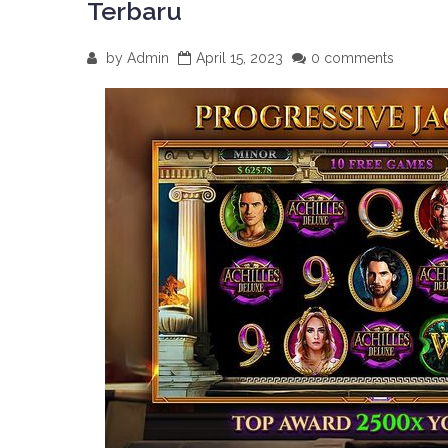
Terbaru
by
Admin
April 15, 2023
0 comments