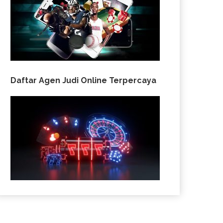
Daftar Agen Judi Online Terpercaya