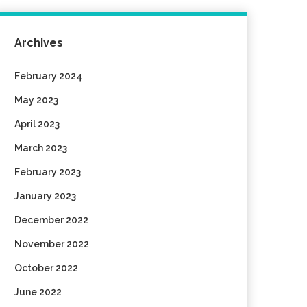
Archives
February 2024
May 2023
April 2023
March 2023
February 2023
January 2023
December 2022
November 2022
October 2022
June 2022