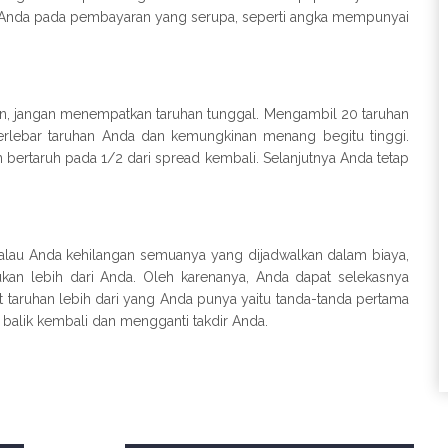
an Anda pada pembayaran yang serupa, seperti angka mempunyai
n, jangan menempatkan taruhan tunggal. Mengambil 20 taruhan
rlebar taruhan Anda dan kemungkinan menang begitu tinggi.
an bertaruh pada 1/2 dari spread kembali. Selanjutnya Anda tetap
 Kalau Anda kehilangan semuanya yang dijadwalkan dalam biaya,
ukan lebih dari Anda. Oleh karenanya, Anda dapat selekasnya
aruhan lebih dari yang Anda punya yaitu tanda-tanda pertama
 balik kembali dan mengganti takdir Anda.