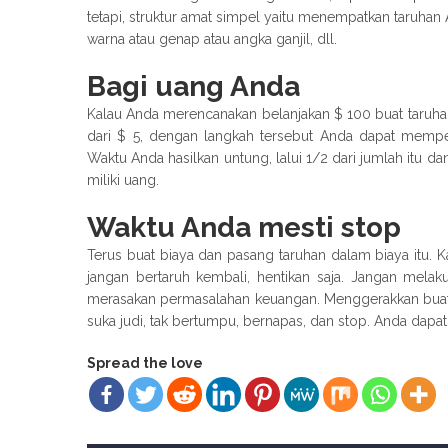
tetapi, struktur amat simpel yaitu menempatkan taruh
warna atau genap atau angka ganjil, dll.
Bagi uang Anda
Kalau Anda merencanakan belanjakan $ 100 buat taruha
dari $ 5, dengan langkah tersebut Anda dapat mempe
Waktu Anda hasilkan untung, lalui 1/2 dari jumlah itu d
miliki uang.
Waktu Anda mesti stop
Terus buat biaya dan pasang taruhan dalam biaya itu.
jangan bertaruh kembali, hentikan saja. Jangan melak
merasakan permasalahan keuangan. Menggerakkan buat t
suka judi, tak bertumpu, bernapas, dan stop. Anda dapat
Spread the love