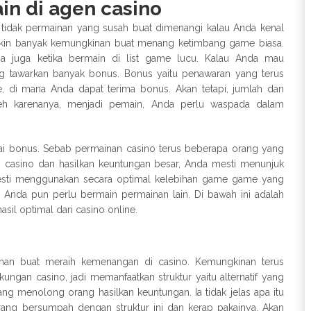
in di agen casino
i tidak permainan yang susah buat dimenangi kalau Anda kenal
akin banyak kemungkinan buat menang ketimbang game biasa.
a juga ketika bermain di list game lucu. Kalau Anda mau
g tawarkan banyak bonus. Bonus yaitu penawaran yang terus
e, di mana Anda dapat terima bonus. Akan tetapi, jumlah dan
eh karenanya, menjadi pemain, Anda perlu waspada dalam
ai bonus. Sebab permainan casino terus beberapa orang yang
casino dan hasilkan keuntungan besar, Anda mesti menunjuk
esti menggunakan secara optimal kelebihan game game yang
 Anda pun perlu bermain permainan lain. Di bawah ini adalah
l optimal dari casino online.
uhan buat meraih kemenangan di casino. Kemungkinan terus
an casino, jadi memanfaatkan struktur yaitu alternatif yang
ang menolong orang hasilkan keuntungan. Ia tidak jelas apa itu
rang bersumpah dengan struktur ini dan kerap pakainya. Akan