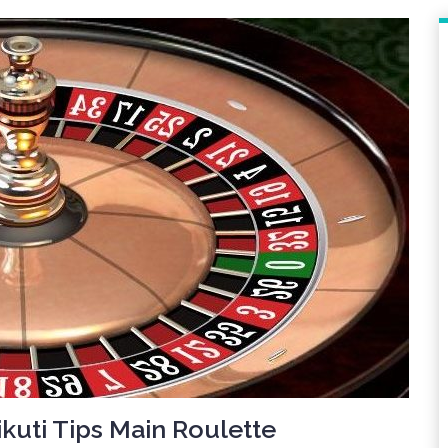
uti Tips Main Roulette