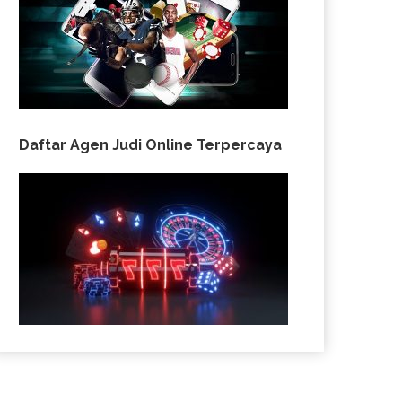
Daftar Agen Judi Online Terpercaya