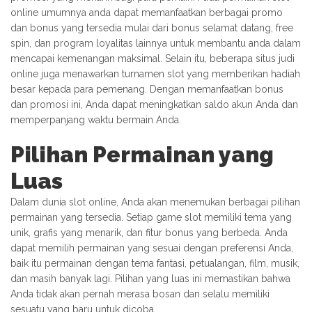
online umumnya anda dapat memanfaatkan berbagai promo
dan bonus yang tersedia mulai dari bonus selamat datang, free
spin, dan program loyalitas lainnya untuk membantu anda dalam
mencapai kemenangan maksimal. Selain itu, beberapa situs judi
online juga menawarkan turnamen slot yang memberikan hadiah
besar kepada para pemenang. Dengan memanfaatkan bonus
dan promosi ini, Anda dapat meningkatkan saldo akun Anda dan
memperpanjang waktu bermain Anda.
Pilihan Permainan yang
Luas
Dalam dunia slot online, Anda akan menemukan berbagai pilihan
permainan yang tersedia. Setiap game slot memiliki tema yang
unik, grafis yang menarik, dan fitur bonus yang berbeda. Anda
dapat memilih permainan yang sesuai dengan preferensi Anda,
baik itu permainan dengan tema fantasi, petualangan, film, musik,
dan masih banyak lagi. Pilihan yang luas ini memastikan bahwa
Anda tidak akan pernah merasa bosan dan selalu memiliki
sesuatu yang baru untuk dicoba.