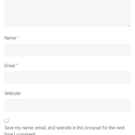
Name
*
Email
*
Website
Save my name, email, and website in this browser for the next
time I comment.