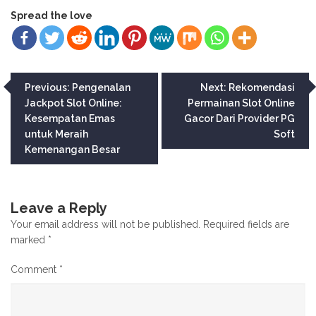
Spread the love
Post
Previous:
Pengenalan
Next:
Rekomendasi
Jackpot Slot Online:
Permainan Slot Online
navigation
Kesempatan Emas
Gacor Dari Provider PG
untuk Meraih
Soft
Kemenangan Besar
Leave a Reply
Your email address will not be published.
Required fields are
marked
*
Comment
*