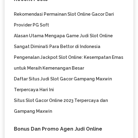
Rekomendasi Permainan Slot Online Gacor Dari
Provider PG Soft
Alasan Utama Mengapa Game Judi Slot Online
Sangat Diminati Para Bettor di Indonesia
Pengenalan Jackpot Slot Online: Kesempatan Emas
untuk Meraih Kemenangan Besar
Daftar Situs Judi Slot Gacor Gampang Maxwin
Terpercaya Hari Ini
Situs Slot Gacor Online 2023 Terpercaya dan
Gampang Maxwin
Bonus Dan Promo Agen Judi Online