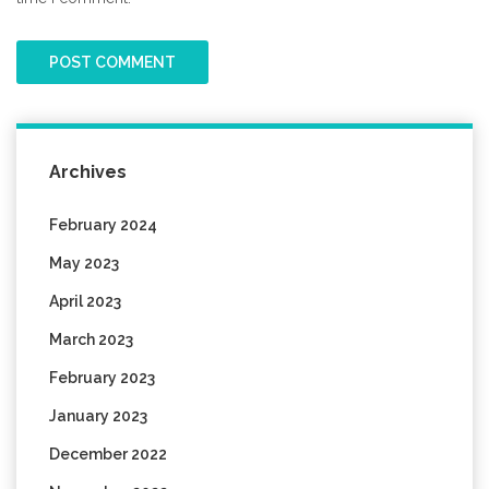
Archives
February 2024
May 2023
April 2023
March 2023
February 2023
January 2023
December 2022