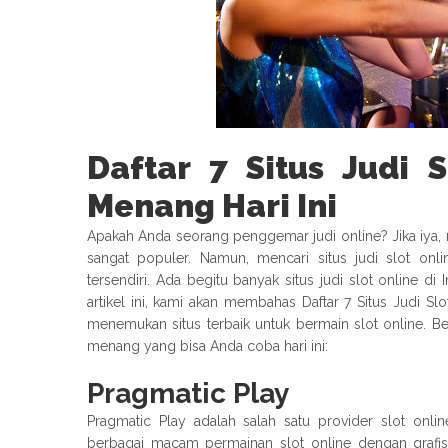
Daftar 7 Situs Judi 
Menang Hari Ini
Apakah Anda seorang penggemar judi online? Jika iya,
sangat populer. Namun, mencari situs judi slot o
tersendiri. Ada begitu banyak situs judi slot online d
artikel ini, kami akan membahas Daftar 7 Situs Judi 
menemukan situs terbaik untuk bermain slot online. Ber
menang yang bisa Anda coba hari ini:
Pragmatic Play
Pragmatic Play adalah salah satu provider slot onli
berbagai macam permainan slot online dengan grafis