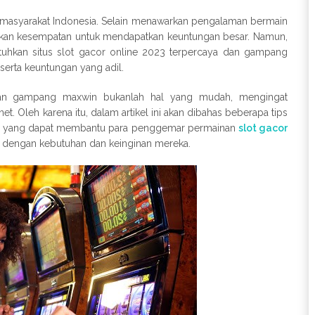
an masyarakat Indonesia. Selain menawarkan pengalaman bermain
ikan kesempatan untuk mendapatkan keuntungan besar. Namun,
tuhkan situs slot gacor online 2023 terpercaya dan gampang
erta keuntungan yang adil.
 dan gampang maxwin bukanlah hal yang mudah, mengingat
net. Oleh karena itu, dalam artikel ini akan dibahas beberapa tips
cor yang dapat membantu para penggemar permainan
slot gacor
 dengan kebutuhan dan keinginan mereka.