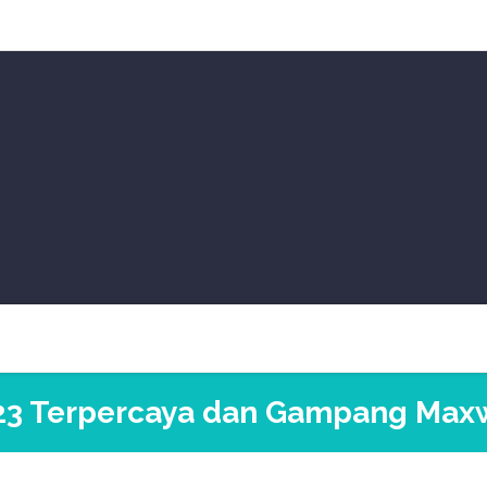
2023 Terpercaya dan Gampang Max