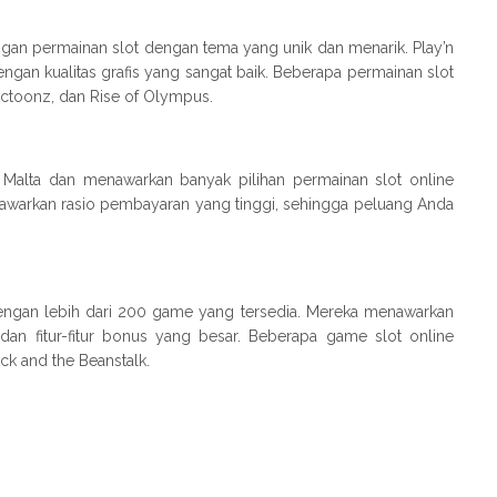
engan permainan slot dengan tema yang unik dan menarik. Play’n
ngan kualitas grafis yang sangat baik. Beberapa permainan slot
actoonz, dan Rise of Olympus.
i Malta dan menawarkan banyak pilihan permainan slot online
awarkan rasio pembayaran yang tinggi, sehingga peluang Anda
k dengan lebih dari 200 game yang tersedia. Mereka menawarkan
an fitur-fitur bonus yang besar. Beberapa game slot online
ck and the Beanstalk.