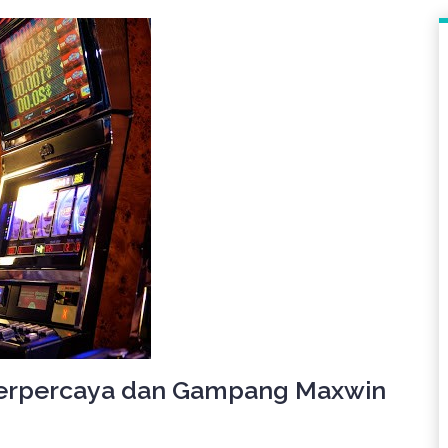
 Terpercaya dan Gampang Maxwin