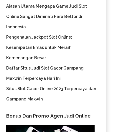
Alasan Utama Mengapa Game Judi Slot
Online Sangat Diminati Para Bettor di
Indonesia
Pengenalan Jackpot Slot Online:
Kesempatan Emas untuk Meraih
Kemenangan Besar
Daftar Situs Judi Slot Gacor Gampang
Maxwin Terpercaya Hari Ini
Situs Slot Gacor Online 2023 Terpercaya dan
Gampang Maxwin
Bonus Dan Promo Agen Judi Online