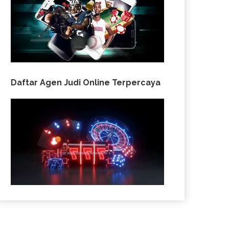
Daftar Agen Judi Online Terpercaya