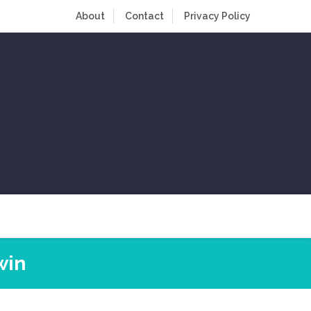
About
Contact
Privacy Policy
win