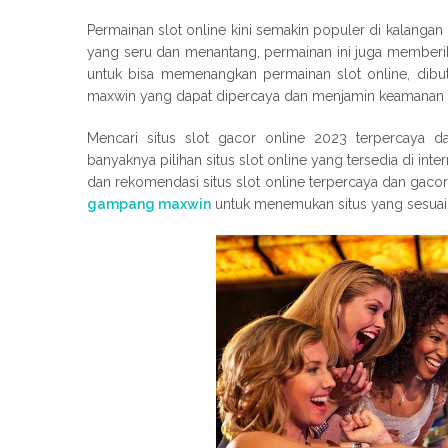
Permainan slot online kini semakin populer di kalang
yang seru dan menantang, permainan ini juga member
untuk bisa memenangkan permainan slot online, dibu
maxwin yang dapat dipercaya dan menjamin keamanan s
Mencari situs slot gacor online 2023 terpercaya
banyaknya pilihan situs slot online yang tersedia di inter
dan rekomendasi situs slot online terpercaya dan ga
gampang maxwin
untuk menemukan situs yang sesuai